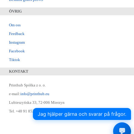
ÖVRIG
Om oss
Feedback
Instagram
Facebook
Tiktok
KONTAKT
Printhub Spółka z o. o.
e-mail:
info@printhub.eu
Lubieszyńska 33, 72-006 Mierzyn
Tel. +48 91 852 22 22 ; Skype: designer75
Jag hjälper gärna och svarar på frågor.
💬