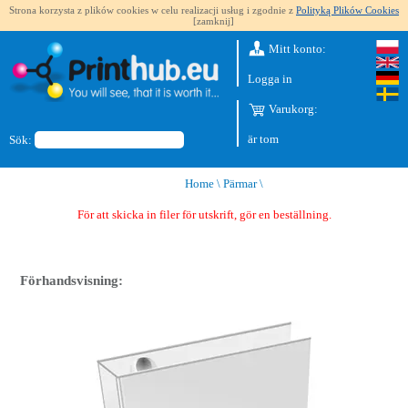
Strona korzysta z plików cookies w celu realizacji usług i zgodnie z
Polityką Plików Cookies
[zamknij]
Mitt konto:
Logga in
Varukorg:
är tom
Sök:
Home
\
Pärmar
\
För att skicka in filer för utskrift, gör en beställning.
Förhandsvisning: