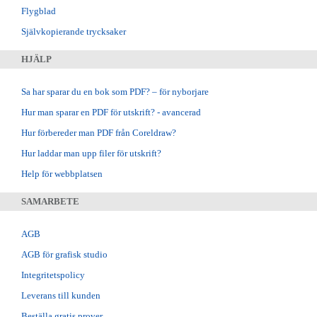
Flygblad
Självkopierande trycksaker
HJÄLP
Sa har sparar du en bok som PDF? – för nyborjare
Hur man sparar en PDF för utskrift? - avancerad
Hur förbereder man PDF från Coreldraw?
Hur laddar man upp filer för utskrift?
Help för webbplatsen
SAMARBETE
AGB
AGB för grafisk studio
Integritetspolicy
Leverans till kunden
Beställa gratis prover