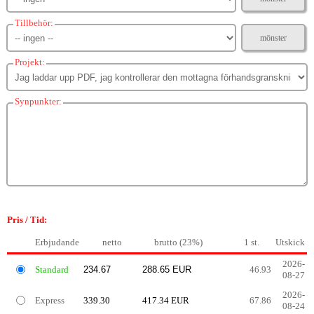
Tillbehör:
mönster
Projekt:
Synpunkter:
Pris / Tid:
Erbjudande
netto
brutto (23%)
1 st.
Utskick
2026-
Standard
46.93
08-27
2026-
Express
339.30
417.34 EUR
67.86
08-24