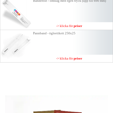
Banderole / omslag med egen tryck (upp till 690 mm)
-> klicka för
priser
Pannband - ögleetikett 250x25
-> klicka för
priser