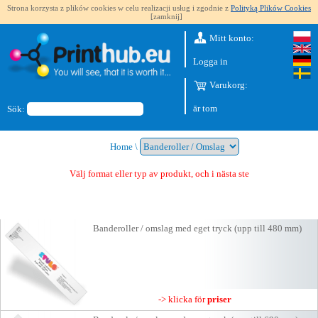
Strona korzysta z plików cookies w celu realizacji usług i zgodnie z
Polityką Plików Cookies
[zamknij]
Mitt konto:
Logga in
Varukorg:
är tom
Sök:
Home
\
Välj format eller typ av produkt, och i nästa steg får
Banderoller / omslag med eget tryck (upp till 480 mm)
-> klicka för
priser