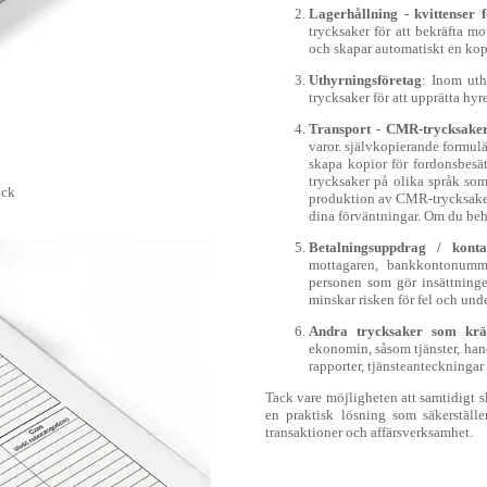
Lagerhållning - kvittenser
trycksaker för att bekräfta m
och skapar automatiskt en kop
Uthyrningsföretag
: Inom uth
trycksaker för att upprätta hy
Transport - CMR-trycksake
varor. självkopierande formulä
skapa kopior för fordonsbesä
trycksaker på olika språk som
yck
produktion av CMR-trycksaker,
dina förväntningar. Om du behöv
Betalningsuppdrag / kontan
mottagaren, bankkontonummer
personen som gör insättninge
minskar risken för fel och und
Andra trycksaker som kräv
ekonomin, såsom tjänster, hand
rapporter, tjänsteanteckning
Tack vare möjligheten att samtidigt s
en praktisk lösning som säkerställ
transaktioner och affärsverksamhet.