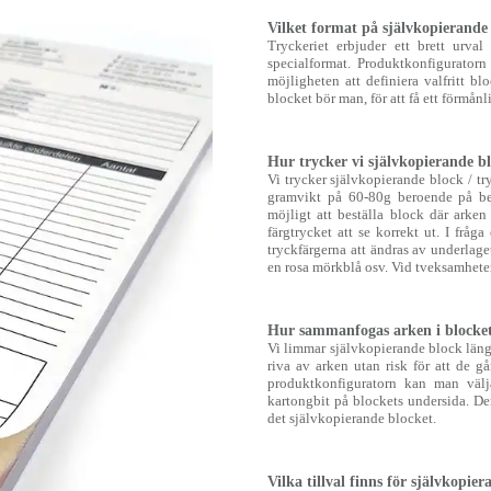
Vilket format på självkopierande 
Tryckeriet erbjuder ett brett urva
specialformat. Produktkonfiguratorn
möjligheten att definiera valfritt b
blocket bör man, för att få ett förmånli
Hur trycker vi självkopierande b
Vi trycker självkopierande block / tr
gramvikt på 60-80g beroende på beh
möjligt att beställa block där arke
färgtrycket att se korrekt ut. I frå
tryckfärgerna att ändras av underlaget
en rosa mörkblå osv. Vid tveksamheter
Hur sammanfogas arken i blocke
Vi limmar självkopierande block längs
riva av arken utan risk för att de g
produktkonfiguratorn kan man välj
kartongbit på blockets undersida. Den
det självkopierande blocket.
Vilka tillval finns för självkopie