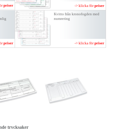
för
priser
-> klicka för
priser
Kvitto från kronofogden med
nlig
numrering
för
priser
-> klicka för
priser
ande trycksaker