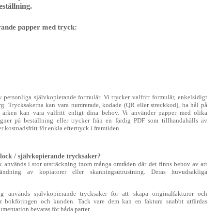
tällning.
erande papper med tryck:
 personliga självkopierande formulär. Vi trycker valfritt formulär, enkelsidigt
 färg. Trycksakerna kan vara numrerade, kodade (QR eller streckkod), ha hål på
la arken kan vara valfritt enligt dina behov. Vi använder papper med olika
igner på beställning eller trycker från en färdig PDF som tillhandahålls av
r kostnadsfritt för enkla eftertryck i framtiden.
ock / självkopierande trycksaker?
k används i stor utsträckning inom många områden där det finns behov av att
ndning av kopiatorer eller skanningsutrustning. Deras huvudsakliga
g används självkopierande trycksaker för att skapa originalfakturor och
ör bokföringen och kunden. Tack vare dem kan en faktura snabbt utfärdas
mentation bevaras för båda parter.