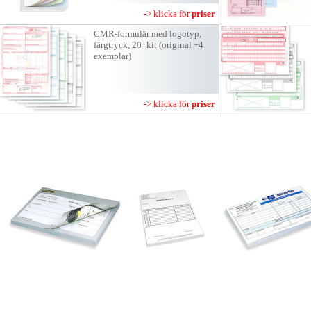
-> klicka för
priser
CMR-formulär med logotyp,
färgtryck, 20_kit (original +4
exemplar)
-> klicka för
priser