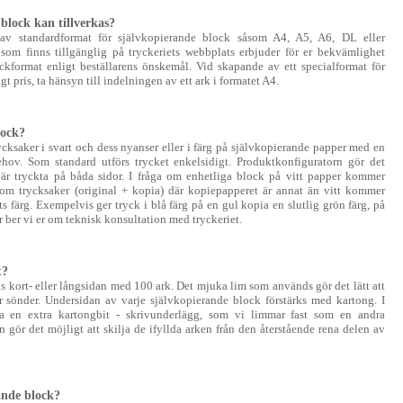
block kan tillverkas?
l av standardformat för självkopierande block såsom A4, A5, A6, DL eller
 som finns tillgänglig på tryckeriets webbplats erbjuder för er bekvämlighet
lockformat enligt beställarens önskemål. Vid skapande av ett specialformat för
gt pris, ta hänsyn till indelningen av ett ark i formatet A4.
lock?
ycksaker i svart och dess nyanser eller i färg på självkopierande papper med en
ov. Som standard utförs trycket enkelsidigt. Produktkonfiguratorn gör det
n är tryckta på båda sidor. I fråga om enhetliga block på vitt papper kommer
ga om trycksaker (original + kopia) där kopiepapperet är annat än vitt kommer
s färg. Exempelvis ger tryck i blå färg på en gul kopia en slutlig grön färg, på
 ber vi er om teknisk konsultation med tryckeriet.
t?
 kort- eller långsidan med 100 ark. Det mjuka lim som används gör det lätt att
år sönder. Undersidan av varje självkopierande block förstärks med kartong. I
a en extra kartongbit - skrivunderlägg, som vi limmar fast som en andra
 gör det möjligt att skilja de ifyllda arken från den återstående rena delen av
rande block?