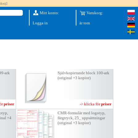
knij]
Mitt konto:
Varukorg:
Logga in
är tom
99-ark
Självkopierande block 100-ark
(original +3 kopior)
för
priser
-> klicka för
priser
otyp,
CMR-formulär med logotyp,
ginal +4
färgtryck, 25_ uppsättningar
(original +3 kopior)