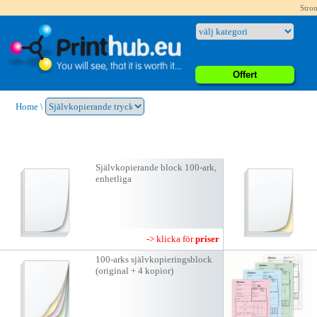
Stron
Offert
Home
\
Självkopierande block 100-ark,
enhetliga
-> klicka för
priser
100-arks självkopieringsblock
(original + 4 kopior)