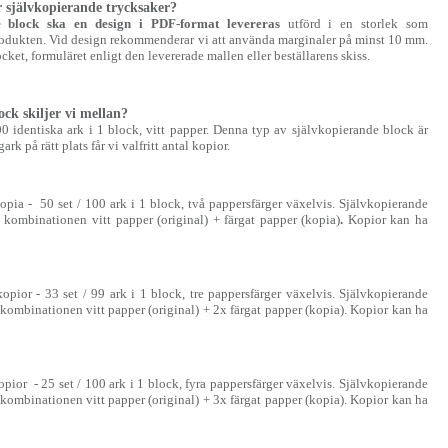
 självkopierande trycksaker?
e block ska en design i PDF-format levereras
utförd i en storlek som
odukten. Vid design rekommenderar vi att använda marginaler på minst 10 mm.
cket, formuläret enligt den levererade mallen eller beställarens skiss.
ock skiljer vi mellan?
0 identiska ark i 1 block, vitt papper. Denna typ av självkopierande block är
rk på rätt plats får vi valfritt antal kopior.
opia - 50 set / 100 ark i 1 block, två pappersfärger växelvis. Självkopierande
i kombinationen vitt papper (original) + färgat papper (kopia)
.
Kopior kan ha
opior - 33 set / 99 ark i 1 block, tre pappersfärger växelvis. Självkopierande
i kombinationen vitt papper (original) + 2x färgat papper (kopia). Kopior kan ha
pior - 25 set / 100 ark i 1 block, fyra pappersfärger växelvis. Självkopierande
i kombinationen vitt papper (original) + 3x färgat papper (kopia). Kopior kan ha