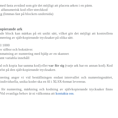
m med fasta avstånd som gör det möjligt att placera arken i en pärm.
 alfanumerisk kod eller streckkod
g (limmas fast på blockets undersida)
kopierande ark
nde block kan märkas på ett unikt sätt, vilket gör det möjligt att kontrollera
rering av självkopierande trycksaker på olika sätt.
ill 1000
 siffror och bokstäver.
inmatning av numrering med hjälp av en skanner.
amt variabla innehåll
nal och kopia har samma kod) eller
var för sig
(varje ark har en annan kod). Kod
elst på den självkopierande trycksaken.
ering anger vi vid beställningen endast intervallet och numreringssättet,
individuella, unika koder ska en fil i XLSX-format levereras.
 för numrering, märkning och kodning av självkopierande trycksaker finns
. Vid ovanliga behov är ni välkomna att
kontakta oss
.