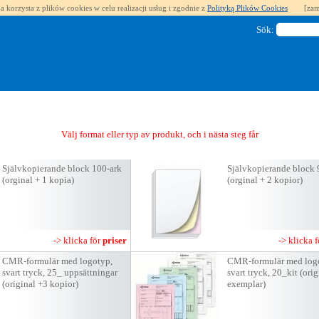
a korzysta z plików cookies w celu realizacji usług i zgodnie z
Polityką Plików Cookies
[zam
Sök:
Välj format eller typ av produkt, och i nästa steg får du en offert
Självkopierande block 100-ark
Självkopierande block 
(orginal + 1 kopia)
(orginal + 2 kopior)
-> klicka för
priser
-> klicka 
CMR-formulär med logotyp,
CMR-formulär med log
svart tryck, 25_ uppsättningar
svart tryck, 20_kit (ori
(original +3 kopior)
exemplar)