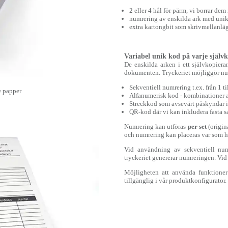
2 eller 4 hål för pärm, vi borrar de
numrering av enskilda ark med unik
extra kartongbit som skrivmellanläg
Variabel unik kod på varje själv
De enskilda arken i ett självkopiera
dokumenten. Tryckeriet möjliggör num
Sekventiell numrering t.ex. från 1 t
e papper
Alfanumerisk kod - kombinationer av
Streckkod som avsevärt påskyndar 
QR-kod där vi kan inkludera fasta s
Numrering kan utföras
per set
(origi
och numrering kan placeras var som h
Vid användning av sekventiell numr
tryckeriet genererar numreringen. Vid 
Möjligheten att använda funktioner
tillgänglig i vår produktkonfigurator