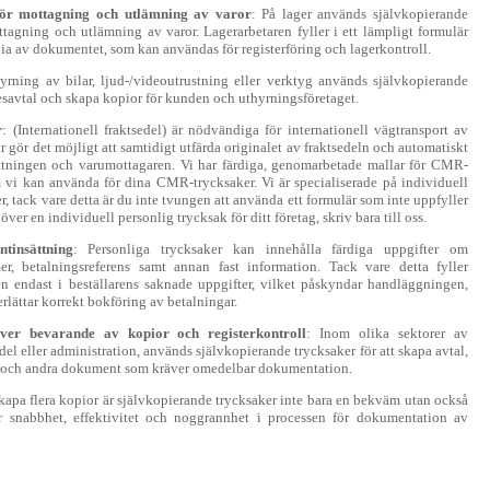
 för mottagning och utlämning av varor
: På lager används självkopierande
ottagning och utlämning av varor. Lagerarbetaren fyller i ett lämpligt formulär
ia av dokumentet, som kan användas för registerföring och lagerkontroll.
yrning av bilar, ljud-/videoutrustning eller verktyg används självkopierande
resavtal och skapa kopior för kunden och uthyrningsföretaget.
r
: (Internationell fraktsedel) är nödvändiga för internationell vägtransport av
r gör det möjligt att samtidigt utfärda originalet av fraktsedeln och automatiskt
ttningen och varumottagaren. Vi har färdiga, genomarbetade mallar för CMR-
 vi kan använda för dina CMR-trycksaker. Vi är specialiserade på individuell
 tack vare detta är du inte tvungen att använda ett formulär som inte uppfyller
er en individuell personlig trycksak för ditt företag, skriv bara till oss.
tinsättning
: Personliga trycksaker kan innehålla färdiga uppgifter om
, betalningsreferens samt annan fast information. Tack vare detta fyller
n endast i beställarens saknade uppgifter, vilket påskyndar handläggningen,
erlättar korrekt bokföring av betalningar.
er bevarande av kopior och registerkontroll
: Inom olika sektorer av
el eller administration, används självkopierande trycksaker för att skapa avtal,
ar och andra dokument som kräver omedelbar dokumentation.
kapa flera kopior är självkopierande trycksaker inte bara en bekväm utan också
er snabbhet, effektivitet och noggrannhet i processen för dokumentation av