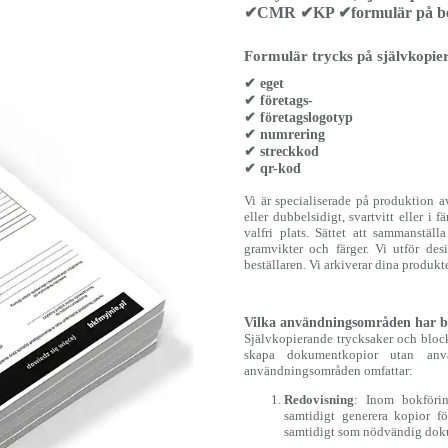
✔CMR ✔KP ✔formulär på bes
Formulär trycks på självkopi
✔ eget
✔ företags-
✔ företagslogotyp
✔ numrering
✔ streckkod
✔ qr-kod
Vi är specialiserade på produktion av
eller dubbelsidigt, svartvitt eller i
valfri plats. Sättet att sammanstäl
gramvikter och färger. Vi utför des
beställaren. Vi arkiverar dina produkte
Vilka användningsområden har bl
Självkopierande trycksaker och bloc
skapa dokumentkopior utan anvä
användningsområden omfattar:
Redovisning
: Inom bokförin
samtidigt generera kopior f
samtidigt som nödvändig doku