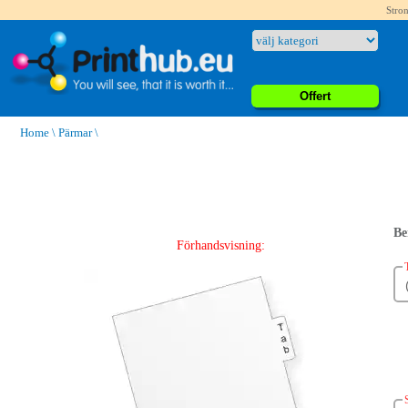
Stron
Offert
Home
\
Pärmar
\
Be
Förhandsvisning: