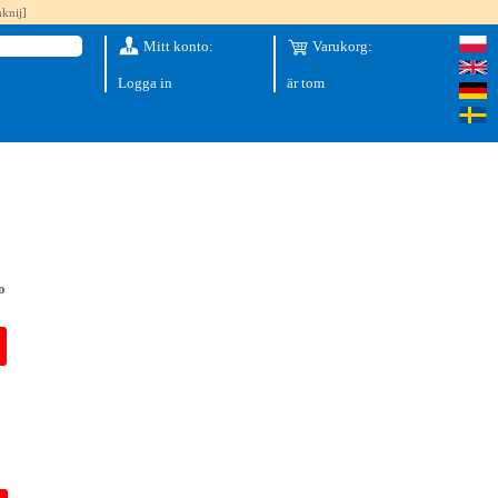
knij]
Mitt konto:
Varukorg:
Logga in
är tom
o