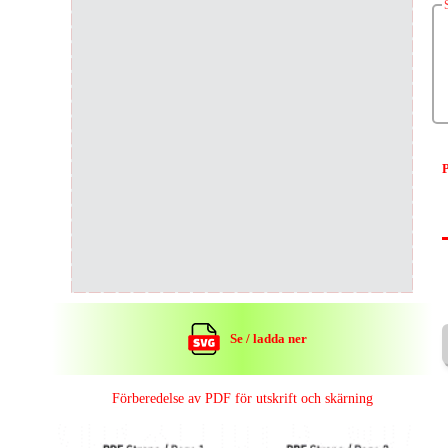
P
Se / ladda ner
Förberedelse av PDF för utskrift och skärning