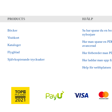
PRODUCTS
HJÄLP
Böcker
Sa har sparar du en b
nyborjare
Visitkort
Hur man sparar en PDF 
Kataloger
avancerad
Flygblad
Hur förbereder man P
Självkopierande trycksaker
Hur laddar man upp fil
Help för webbplatsen