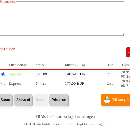
Synpunkter:
ris / Tid:
Erbjudande
netto
brutto (23%)
1 st.
Utskic
2026
Standard
2.42
08-2
2026
Express
144.35
177.55 EUR
2.89
08-2
Spara
Skriva ut
Spara
Prislistan
Till korgen
FRAKT
: efter att ha lagt i varukorgen
FILER:
du laddar upp efter att ha lagt beställningen.