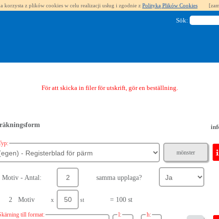
a korzysta z plików cookies w celu realizacji usług i zgodnie z
Polityką Plików Cookies
[zam
Sök:
För att skicka in filer för utskrift, gör en beställning.
räkningsform
inf
Typ:
mönster
Motiv - Antal:
samma upplaga?
2 Motiv
= 100 st
x
st
Skärning till format:
l:
h: