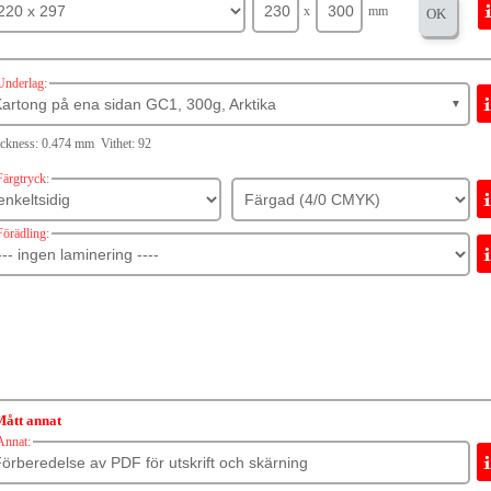
x
mm
OK
Underlag:
artong på ena sidan GC1, 300g, Arktika
▼
ckness: 0.474 mm Vithet: 92
Färgtryck:
Förädling:
Mått annat
Annat: