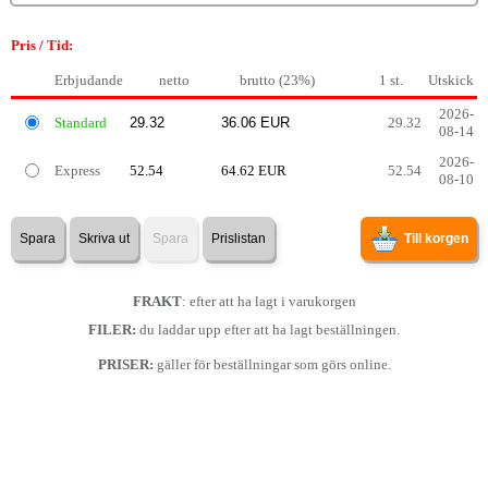
Pris / Tid:
Erbjudande
netto
brutto (23%)
1 st.
Utskick
2026-
Standard
29.32
08-14
2026-
Express
52.54
64.62 EUR
52.54
08-10
Spara
Skriva ut
Spara
Prislistan
Till korgen
FRAKT
: efter att ha lagt i varukorgen
FILER:
du laddar upp efter att ha lagt beställningen.
PRISER:
gäller för beställningar som görs online.