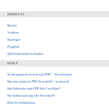
PRODUCTS
Böcker
Visitkort
Kataloger
Flygblad
Självkopierande trycksaker
HJÄLP
Sa har sparar du en bok som PDF? – för nyborjare
Hur man sparar en PDF för utskrift? - avancerad
Hur förbereder man PDF från Coreldraw?
Hur laddar man upp filer för utskrift?
Help för webbplatsen