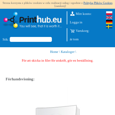
Strona korzysta z plików cookies w celu realizacji usług i zgodnie z
Polityką Plików Cookies
[zamknij]
Mitt konto:
Logga in
Varukorg:
är tom
Sök:
Home
\
Kataloger
\
För att skicka in filer för utskrift, gör en beställning.
Förhandsvisning: