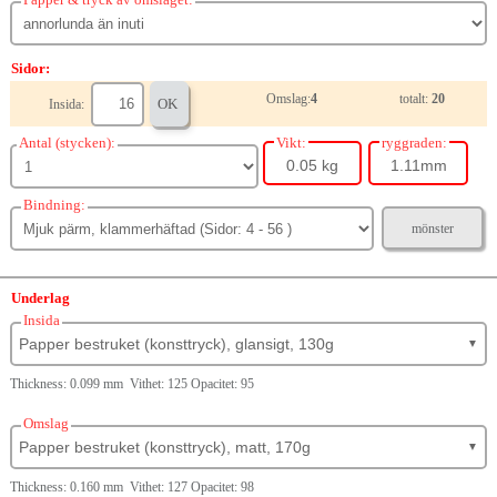
Sidor:
Omslag:
4
totalt:
20
OK
Insida:
Antal (stycken):
Vikt:
ryggraden:
0.05 kg
1.11mm
Bindning:
mönster
Underlag
Insida
Papper bestruket (konsttryck), glansigt, 130g
▼
Thickness: 0.099 mm Vithet: 125 Opacitet: 95
Omslag
Papper bestruket (konsttryck), matt, 170g
▼
Thickness: 0.160 mm Vithet: 127 Opacitet: 98