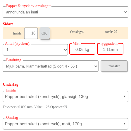
Papper & tryck av omslaget:
Sidor:
Omslag:
4
totalt:
20
OK
Insida:
Antal (stycken):
Vikt:
ryggraden:
0.06 kg
1.11mm
Bindning:
mönster
Underlag
Insida
Papper bestruket (konsttryck), glansigt, 130g
▼
Thickness: 0.099 mm Vithet: 125 Opacitet: 95
Omslag
Papper bestruket (konsttryck), matt, 170g
▼