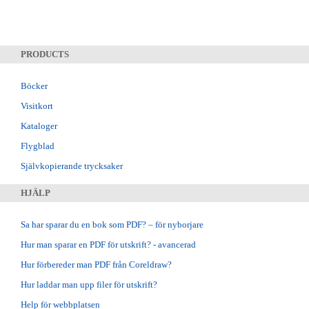
PRODUCTS
Böcker
Visitkort
Kataloger
Flygblad
Självkopierande trycksaker
HJÄLP
Sa har sparar du en bok som PDF? – för nyborjare
Hur man sparar en PDF för utskrift? - avancerad
Hur förbereder man PDF från Coreldraw?
Hur laddar man upp filer för utskrift?
Help för webbplatsen