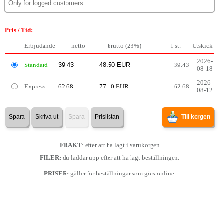
Pris / Tid:
Erbjudande
netto
brutto (23%)
1 st.
Utskick
2026-
Standard
39.43
08-18
2026-
Express
62.68
77.10 EUR
62.68
08-12
Spara
Skriva ut
Spara
Prislistan
Till korgen
FRAKT
: efter att ha lagt i varukorgen
FILER:
du laddar upp efter att ha lagt beställningen.
PRISER:
gäller för beställningar som görs online.