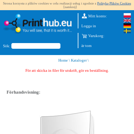
Strona korzysta z plików cookies w celu realizacji usług i zgodnie z
Polityką Plików Cookies
[zamknij]
Mitt konto:
Logga in
Varukorg:
är tom
Sök:
Home
\
Kataloger
\
För att skicka in filer för utskrift, gör en beställning.
Förhandsvisning: