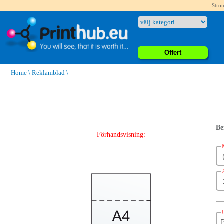
Stron
Offert
Home
\
Reklamblad
\
Be
Förhandsvisning:
P