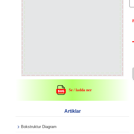
P
Se / ladda ner
Artiklar
Bokstruktur Diagram