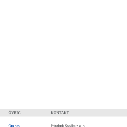
ÖVRIG
KONTAKT
Om oss
Printhub Spółka z o. o.