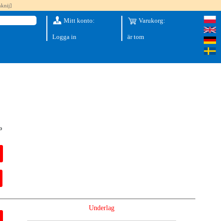
knij]
Mitt konto:
Varukorg:
Logga in
är tom
o
Underlag