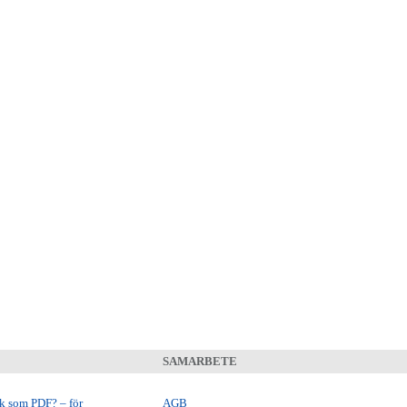
SAMARBETE
ok som PDF? – för
AGB