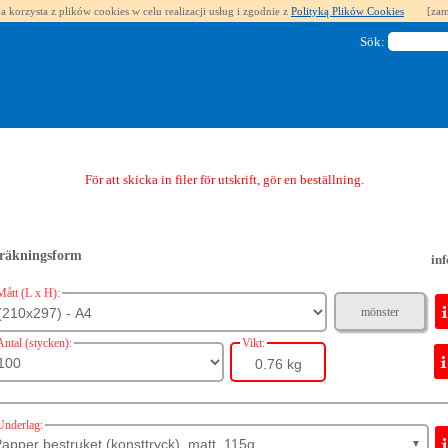
a korzysta z plików cookies w celu realizacji usług i zgodnie z
Polityką Plików Cookies
[zam
Sök:
För att skicka in filer för utskrift, gör en beställning.
räkningsform
inf
Mått (L x H):
mönster
Antal (stycken):
Vikt:
0.76 kg
Underlag:
apper bestruket (konsttryck), matt, 115g
▼