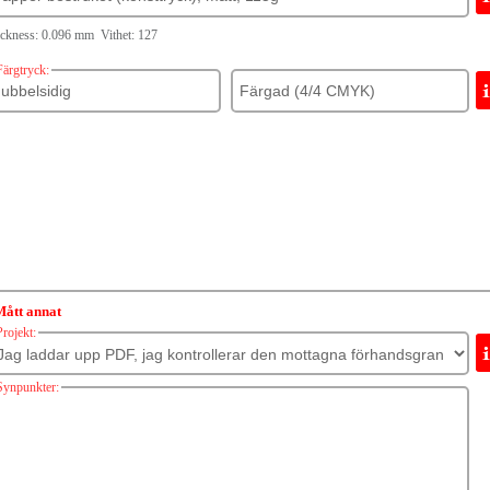
ckness: 0.096 mm Vithet: 127
Färgtryck:
Mått annat
Projekt:
Synpunkter: