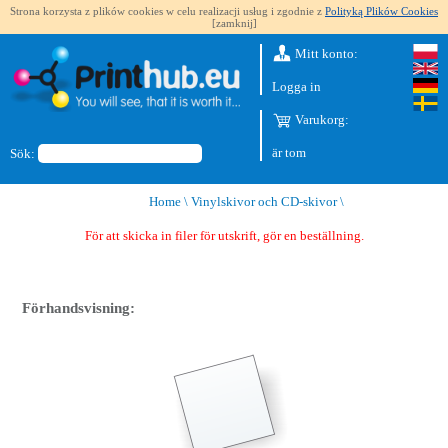
Strona korzysta z plików cookies w celu realizacji usług i zgodnie z
Polityką Plików Cookies
[zamknij]
Mitt konto:
Logga in
Varukorg:
är tom
Sök:
Home
\
Vinylskivor och CD-skivor
\
För att skicka in filer för utskrift, gör en beställning.
Förhandsvisning: