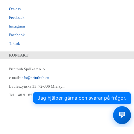
Om oss
Feedback
Instagram
Facebook
Tiktok
KONTAKT
Printhub Spółka z o. o.
e-mail:
info@printhub.eu
Lubieszyńska 33, 72-006 Mierzyn
Tel. +48 91 852 22 22 ; Skype: designer75
Jag hjälper gärna och svarar på frågor.
💬
Printhub.pl Drukarnia Online