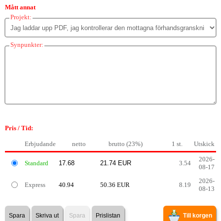
Mått annat
Projekt:
Synpunkter:
Pris / Tid:
Erbjudande
netto
brutto (23%)
1 st.
Utskick
2026-
Standard
3.54
08-17
2026-
Express
40.94
50.36 EUR
8.19
08-13
Spara
Skriva ut
Spara
Prislistan
Till korgen