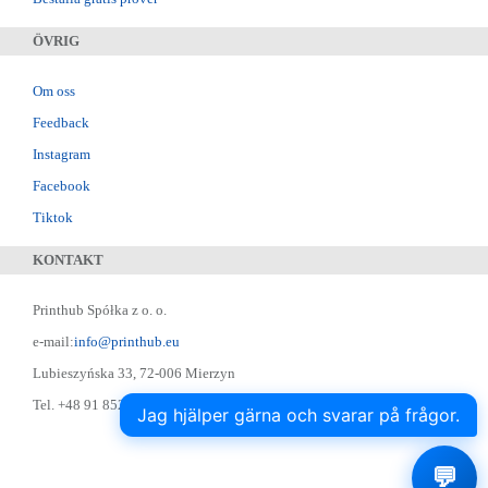
ÖVRIG
Om oss
Feedback
Instagram
Facebook
Tiktok
KONTAKT
Printhub Spółka z o. o.
e-mail:
info@printhub.eu
Lubieszyńska 33, 72-006 Mierzyn
Tel. +48 91 852 22 22 ; Skype: designer75
Jag hjälper gärna och svarar på frågor.
💬