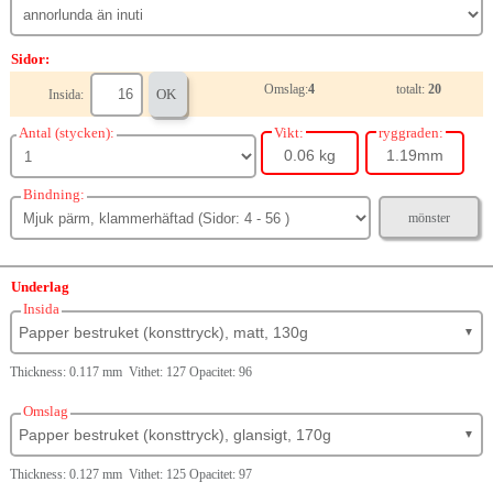
Sidor:
Omslag:
4
totalt:
20
OK
Insida:
Antal (stycken):
Vikt:
ryggraden:
0.06 kg
1.19mm
Bindning:
mönster
Underlag
Insida
Papper bestruket (konsttryck), matt, 130g
▼
Thickness: 0.117 mm Vithet: 127 Opacitet: 96
Omslag
Papper bestruket (konsttryck), glansigt, 170g
▼
Thickness: 0.127 mm Vithet: 125 Opacitet: 97