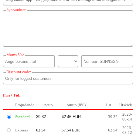
Synpunkter:
Moms 5%:
Discount code:
Pris / Tid:
Erbjudande
netto
brutto (8%)
1 st.
Utskick
2026-
Standard
39.32
08-14
2026-
Express
62.54
67.54 EUR
62.54
08-12