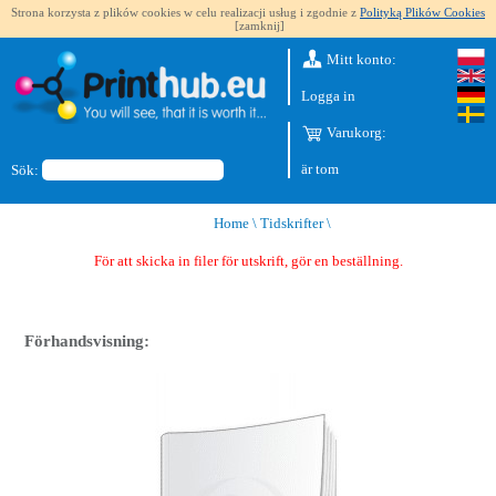
Strona korzysta z plików cookies w celu realizacji usług i zgodnie z
Polityką Plików Cookies
[zamknij]
Mitt konto:
Logga in
Varukorg:
är tom
Sök:
Home
\
Tidskrifter
\
För att skicka in filer för utskrift, gör en beställning.
Förhandsvisning: