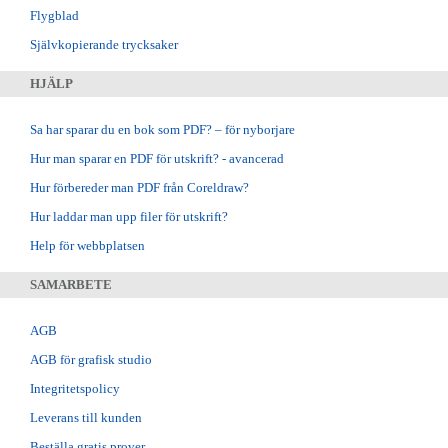
Flygblad
Självkopierande trycksaker
HJÄLP
Sa har sparar du en bok som PDF? – för nyborjare
Hur man sparar en PDF för utskrift? - avancerad
Hur förbereder man PDF från Coreldraw?
Hur laddar man upp filer för utskrift?
Help för webbplatsen
SAMARBETE
AGB
AGB för grafisk studio
Integritetspolicy
Leverans till kunden
Beställa gratis prover