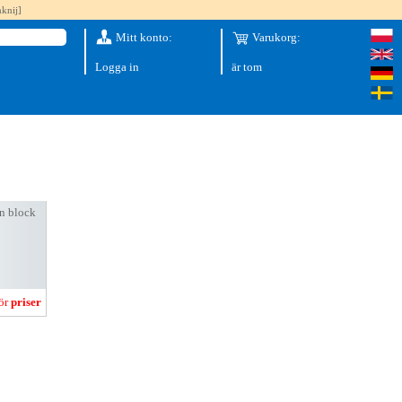
knij]
Mitt konto:
Varukorg:
Logga in
är tom
an block
för
priser