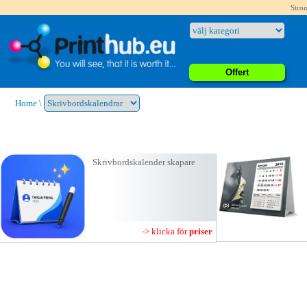
Stron
Offert
Home
\
Skrivbordskalender skapare
-> klicka för
priser