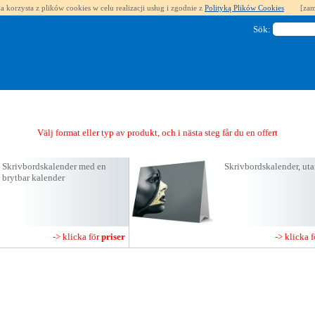
a korzysta z plików cookies w celu realizacji usług i zgodnie z
Polityką Plików Cookies
[zam
Sök:
Välj format eller typ av produkt, och i nästa steg får du en offert
Skrivbordskalender med en
Skrivbordskalender, ut
brytbar kalender
-> klicka för
priser
-> klicka 