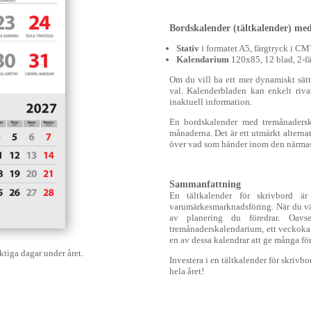
Bordskalender (tältkalender) me
Stativ
i formatet A5, färgtryck i C
Kalendarium
120x85, 12 blad, 2-fä
Om du vill ha ett mer dynamiskt sätt
val. Kalenderbladen kan enkelt riva
inaktuell information.
En bordskalender med tremånadersk
månaderna. Det är ett utmärkt alternat
över vad som händer inom den närmas
Sammanfattning
En tältkalender för skrivbord är
varumärkesmarknadsföring. När du väl
av planering du föredrar. Oavs
tremånaderskalendarium, ett veckoka
en av dessa kalendrar att ge många för
iga dagar under året.
Investera i en tältkalender för skrivb
hela året!