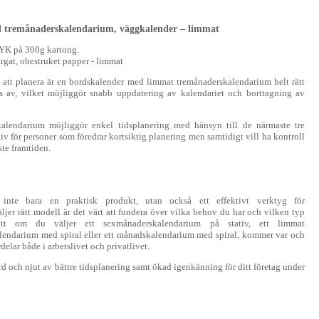
d tremånaderskalendarium, väggkalender – limmat
MYK på 300g kartong.
rgat, obestruket papper - limmat
 att planera är en bordskalender med limmat tremånaderskalendarium helt rätt
s av, vilket möjliggör snabb uppdatering av kalendariet och borttagning av
alendarium möjliggör enkel tidsplanering med hänsyn till de närmaste tre
iv för personer som föredrar kortsiktig planering men samtidigt vill ha kontroll
te framtiden.
 inte bara en praktisk produkt, utan också ett effektivt verktyg för
jer rätt modell är det värt att fundera över vilka behov du har och vilken typ
ett om du väljer ett sexmånaderskalendarium på stativ, ett limmat
lendarium med spiral eller ett månadskalendarium med spiral, kommer var och
delar både i arbetslivet och privatlivet.
ord och njut av bättre tidsplanering samt ökad igenkänning för ditt företag under