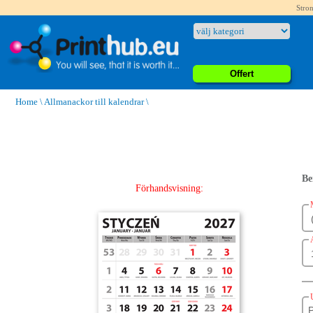
Stron
Offert
Home
\
Allmanackor till kalendrar
\
Be
Förhandsvisning: