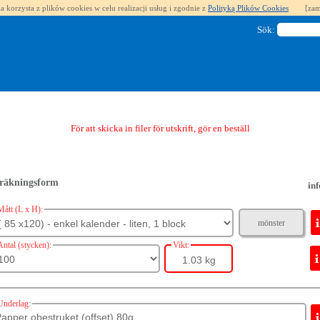
a korzysta z plików cookies w celu realizacji usług i zgodnie z
Polityką Plików Cookies
[zam
Sök:
För att skicka in filer för utskrift, gör en beställning.
räkningsform
inf
Mått (L x H):
mönster
Antal (stycken):
Vikt:
1.03 kg
Underlag: