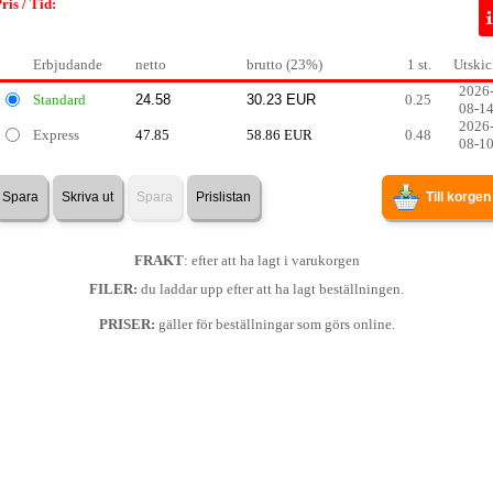
ris / Tid:
Erbjudande
netto
brutto (23%)
1 st.
Utskic
2026
Standard
0.25
08-1
2026
Express
47.85
58.86 EUR
0.48
08-1
Spara
Skriva ut
Spara
Prislistan
Till korgen
FRAKT
: efter att ha lagt i varukorgen
FILER:
du laddar upp efter att ha lagt beställningen.
PRISER:
gäller för beställningar som görs online.