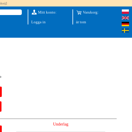
knij]
Mitt konto:
Varukorg:
Logga in
är tom
o
Underlag