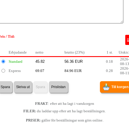
ris / Tid:
Erbjudande
netto
brutto (23%)
1 st.
Utskic
2026
Standard
0.18
08-1
2026
Express
69.07
84.96 EUR
0.28
08-1
Spara
Skriva ut
Spara
Prislistan
Till korgen
FRAKT
: efter att ha lagt i varukorgen
FILER:
du laddar upp efter att ha lagt beställningen.
PRISER:
gäller för beställningar som görs online.