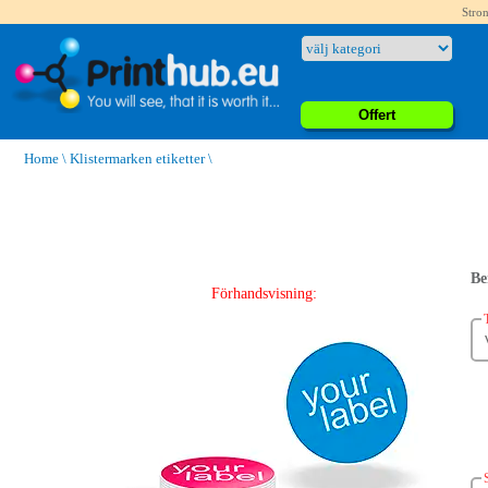
Stron
Offert
Home
\
Klistermarken etiketter
\
Be
Förhandsvisning: