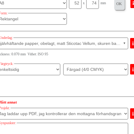
x
mm
OK
Form:
Underlag:
Självhäftande papper, obelagt, matt Sticotac Vellum, skuren baksida
▼
ckness: 0.070 mm Vithet: ISO 95
Färgtryck:
Mått annat
Projekt:
Synpunkter: