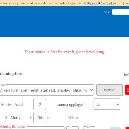
a korzysta z plików cookies w celu realizacji usług i zgodnie z
Polityką Plików Cookies
[zam
Sök:
För att skicka in filer för utskrift, gör en beställning.
räkningsform
inf
Typ:
mönster
Motiv - Antal:
samma upplaga?
2 Motiv
= 500 st
x
st
Skärning till format:
l:
h: