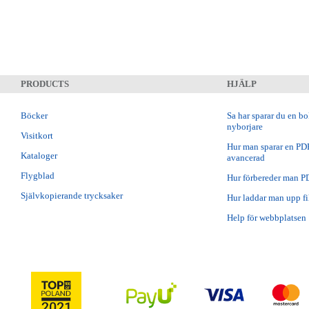
PRODUCTS
HJÄLP
Böcker
Sa har sparar du en b
nyborjare
Visitkort
Hur man sparar en PDF 
Kataloger
avancerad
Flygblad
Hur förbereder man P
Självkopierande trycksaker
Hur laddar man upp fil
Help för webbplatsen