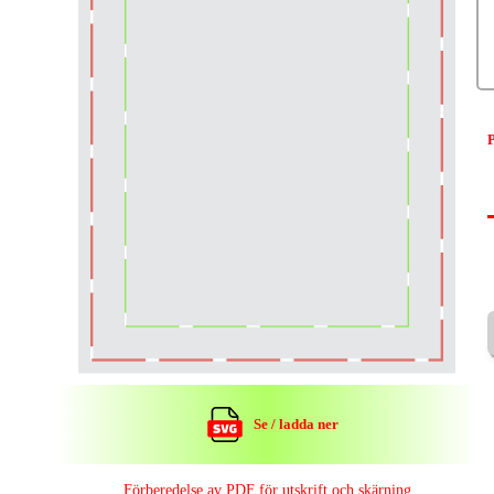
P
Se / ladda ner
Förberedelse av PDF för utskrift och skärning