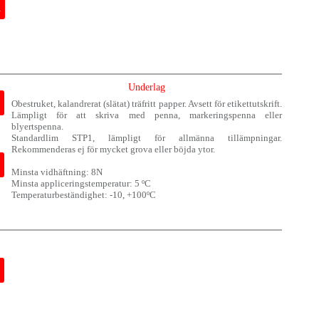
Underlag
Obestruket, kalandrerat (slätat) träfritt papper. Avsett för etikettutskrift.
Lämpligt för att skriva med penna, markeringspenna eller
blyertspenna.
Standardlim STP1, lämpligt för allmänna tillämpningar.
Rekommenderas ej för mycket grova eller böjda ytor.
Minsta vidhäftning: 8N
Minsta appliceringstemperatur: 5 ºC
Temperaturbeständighet: -10, +100ºC