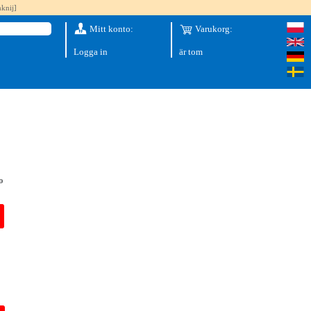
knij]
Mitt konto:
Varukorg:
Logga in
är tom
o