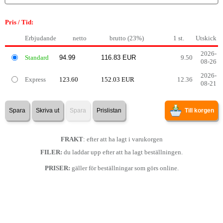
Pris / Tid:
Erbjudande
netto
brutto (23%)
1 st.
Utskick
2026-
Standard
9.50
08-26
2026-
Express
123.60
152.03 EUR
12.36
08-21
Spara
Skriva ut
Spara
Prislistan
Till korgen
FRAKT
: efter att ha lagt i varukorgen
FILER:
du laddar upp efter att ha lagt beställningen.
PRISER:
gäller för beställningar som görs online.