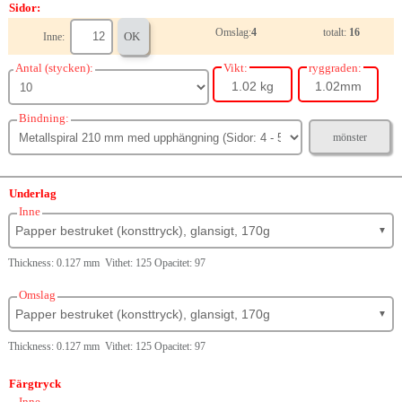
Sidor:
Omslag:
4
totalt:
16
OK
Inne:
Antal (stycken):
Vikt:
ryggraden:
1.02 kg
1.02mm
Bindning:
mönster
Underlag
Inne
Papper bestruket (konsttryck), glansigt, 170g
▼
Thickness: 0.127 mm Vithet: 125 Opacitet: 97
Omslag
Papper bestruket (konsttryck), glansigt, 170g
▼
Thickness: 0.127 mm Vithet: 125 Opacitet: 97
Färgtryck
Inne