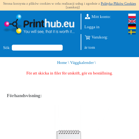
Strona korzysta z plików cookies w celu realizacji usług i zgodnie z
Polityką Plików Cookies
[zamknij]
Mitt konto:
Logga in
Varukorg:
är tom
Sök:
Home
\
Väggkalender
\
För att skicka in filer för utskrift, gör en beställning.
Förhandsvisning: