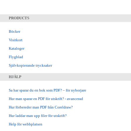
PRODUCTS
Böcker
Visitkort
Kataloger
Flygblad
Självkopierande trycksaker
HJÄLP
Sa har sparar du en bok som PDF? – för nyborjare
Hur man sparar en PDF för utskrift? - avancerad
Hur förbereder man PDF från Coreldraw?
Hur laddar man upp filer för utskrift?
Help för webbplatsen