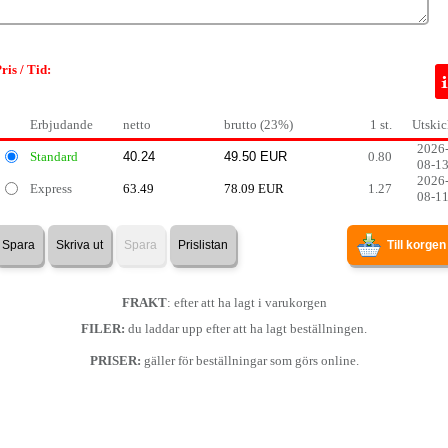
ris / Tid:
Erbjudande
netto
brutto (23%)
1 st.
Utskic
2026
Standard
0.80
08-1
2026
Express
63.49
78.09 EUR
1.27
08-1
Spara
Skriva ut
Spara
Prislistan
Till korgen
FRAKT
: efter att ha lagt i varukorgen
FILER:
du laddar upp efter att ha lagt beställningen.
PRISER:
gäller för beställningar som görs online.