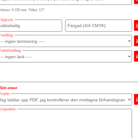
ckness: 0.350 mm Vithet: 127
Färgtryck:
Förädling:
Punktförädling:
Mått annat
Projekt:
Synpunkter: