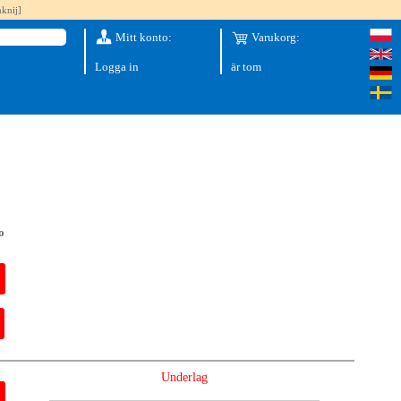
knij]
Mitt konto:
Varukorg:
Logga in
är tom
o
Underlag