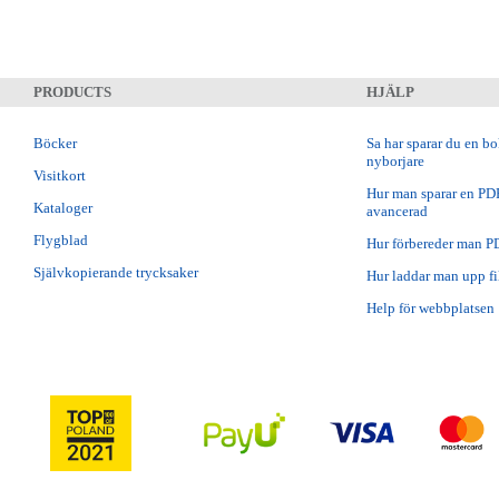
PRODUCTS
HJÄLP
Böcker
Sa har sparar du en b
nyborjare
Visitkort
Hur man sparar en PDF 
Kataloger
avancerad
Flygblad
Hur förbereder man P
Självkopierande trycksaker
Hur laddar man upp fil
Help för webbplatsen