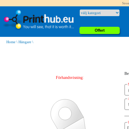
Stron
Offert
Home
\
Hängare
\
Be
Förhandsvisning: