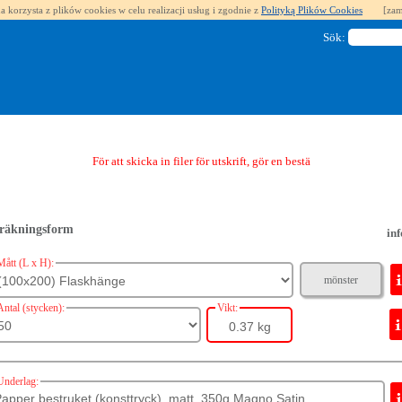
a korzysta z plików cookies w celu realizacji usług i zgodnie z
Polityką Plików Cookies
[zam
Sök:
För att skicka in filer för utskrift, gör en beställning.
räkningsform
inf
Mått (L x H):
mönster
Antal (stycken):
Vikt:
0.37 kg
Underlag: