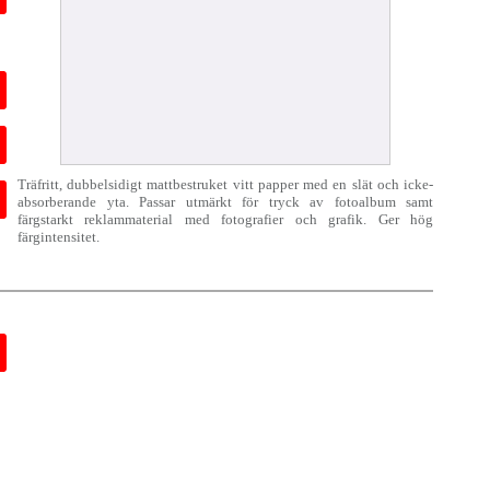
Träfritt, dubbelsidigt mattbestruket vitt papper med en slät och icke-
absorberande yta. Passar utmärkt för tryck av fotoalbum samt
färgstarkt reklammaterial med fotografier och grafik. Ger hög
färgintensitet.