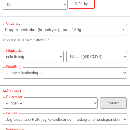
0.91 kg
Underlag:
Papper bestruket (konsttryck), matt, 130g
▼
Thickness: 0.117 mm Vithet: 127
Färgtryck:
Förädling:
Mått annat
B1-remsor:
mönster
Projekt:
Synpunkter: