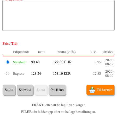
Pris / Tid:
Erbjudande
netto
brutto (23%)
1 st.
Utskick
2026-
Standard
9.95
08-12
2026-
Express
128.54
158.10 EUR
12.85
08-10
Spara
Skriva ut
Spara
Prislistan
Till korgen
FRAKT
: efter att ha lagt i varukorgen
FILER:
du laddar upp efter att ha lagt beställningen.