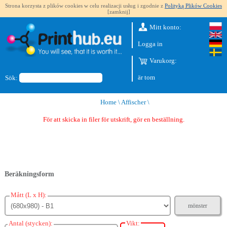
Strona korzysta z plików cookies w celu realizacji usług i zgodnie z
Polityką Plików Cookies
[zamknij]
Mitt konto:
Logga in
Varukorg:
är tom
Sök:
Home
\
Affischer
\
För att skicka in filer för utskrift, gör en beställning.
Beräkningsform
Mått (L x H):
mönster
Antal (stycken):
Vikt: