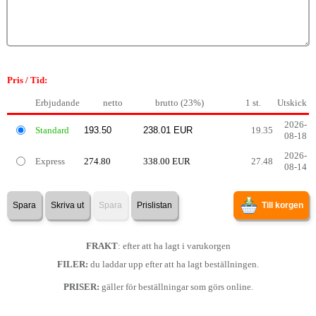
Pris / Tid:
Erbjudande
netto
brutto (23%)
1 st.
Utskick
2026-
Standard
19.35
08-18
2026-
Express
274.80
338.00 EUR
27.48
08-14
Spara
Skriva ut
Spara
Prislistan
Till korgen
FRAKT
: efter att ha lagt i varukorgen
FILER:
du laddar upp efter att ha lagt beställningen.
PRISER:
gäller för beställningar som görs online.