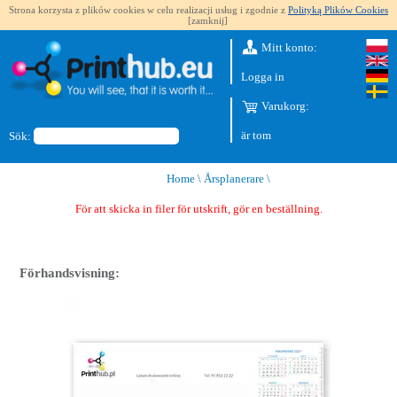
Strona korzysta z plików cookies w celu realizacji usług i zgodnie z
Polityką Plików Cookies
[zamknij]
Mitt konto:
Logga in
Varukorg:
är tom
Sök:
Home
\
Årsplanerare
\
För att skicka in filer för utskrift, gör en beställning.
Förhandsvisning: