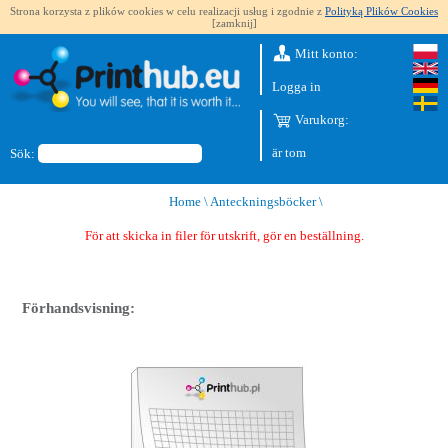
Strona korzysta z plików cookies w celu realizacji usług i zgodnie z
Polityką Plików Cookies
[zamknij]
Mitt konto:
Logga in
Varukorg:
är tom
Sök:
Home
\
Anteckningsböcker
\
För att skicka in filer för utskrift, gör en beställning.
Förhandsvisning: