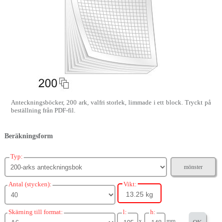
Anteckningsböcker, 200 ark, valfri storlek, limmade i ett block. Tryckt på
beställning från PDF-fil.
Beräkningsform
Typ:
mönster
Antal (stycken):
Vikt:
13.25 kg
Skärning till format:
l:
h:
x
mm