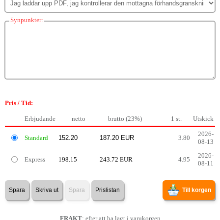
Synpunkter:
Pris / Tid:
Erbjudande
netto
brutto (23%)
1 st.
Utskick
2026-
Standard
3.80
08-13
2026-
Express
198.15
243.72 EUR
4.95
08-11
Spara
Skriva ut
Spara
Prislistan
Till korgen
FRAKT
: efter att ha lagt i varukorgen