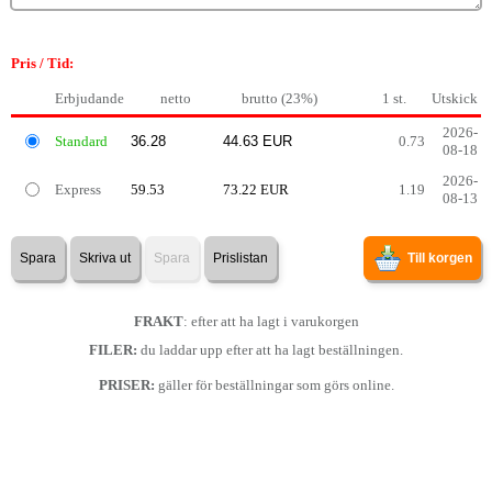
Pris / Tid:
Erbjudande
netto
brutto (23%)
1 st.
Utskick
2026-
Standard
0.73
08-18
2026-
Express
59.53
73.22 EUR
1.19
08-13
Spara
Skriva ut
Spara
Prislistan
Till korgen
FRAKT
: efter att ha lagt i varukorgen
FILER:
du laddar upp efter att ha lagt beställningen.
PRISER:
gäller för beställningar som görs online.