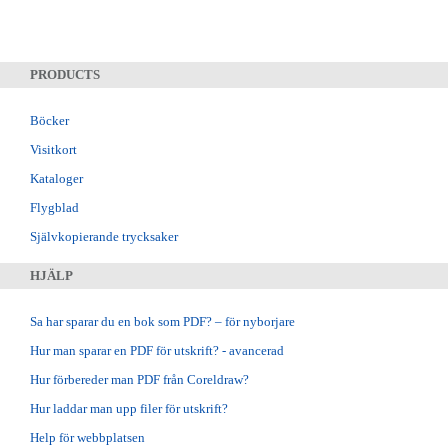
PRODUCTS
Böcker
Visitkort
Kataloger
Flygblad
Självkopierande trycksaker
HJÄLP
Sa har sparar du en bok som PDF? – för nyborjare
Hur man sparar en PDF för utskrift? - avancerad
Hur förbereder man PDF från Coreldraw?
Hur laddar man upp filer för utskrift?
Help för webbplatsen