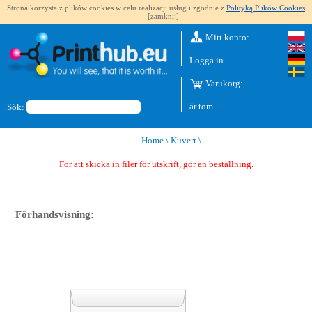
Strona korzysta z plików cookies w celu realizacji usług i zgodnie z
Polityką Plików Cookies
[zamknij]
Mitt konto:
Logga in
Varukorg:
är tom
Sök:
Home
\
Kuvert
\
För att skicka in filer för utskrift, gör en beställning.
Förhandsvisning: