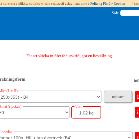
a korzysta z plików cookies w celu realizacji usług i zgodnie z
Polityką Plików Cookies
[zam
Sök:
För att skicka in filer för utskrift, gör en beställning.
räkningsform
inf
Mått (L x H):
mönster
Antal (stycken):
Vikt:
1.02 kg
Underlag:
apper 100g, HK, utan övertryck (B4)
▼