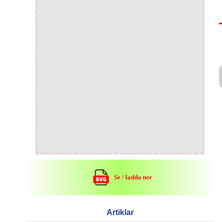
Se / ladda ner
Artiklar