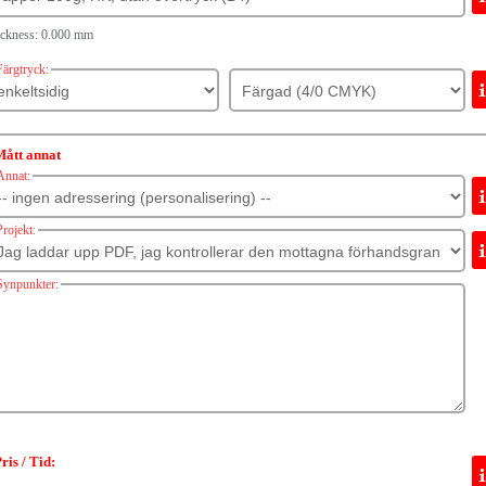
ickness: 0.000 mm
Färgtryck:
Mått annat
Annat:
Projekt:
Synpunkter:
ris / Tid: