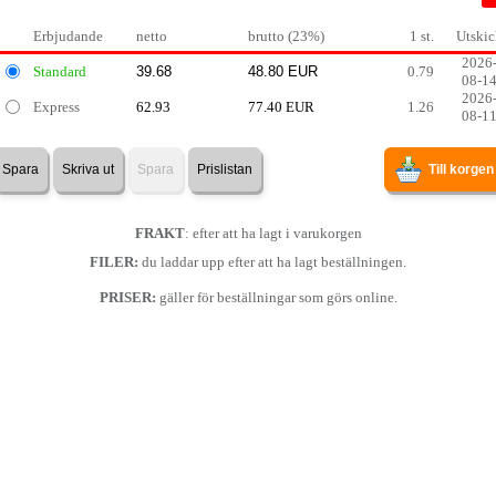
Erbjudande
netto
brutto (23%)
1 st.
Utskic
2026
Standard
0.79
08-1
2026
Express
62.93
77.40 EUR
1.26
08-1
Spara
Skriva ut
Spara
Prislistan
Till korgen
FRAKT
: efter att ha lagt i varukorgen
FILER:
du laddar upp efter att ha lagt beställningen.
PRISER:
gäller för beställningar som görs online.