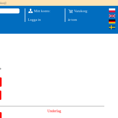
knij]
Mitt konto:
Varukorg:
Logga in
är tom
o
Underlag