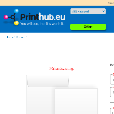
Stron
Offert
Home
\
Kuvert
\
Be
Förhandsvisning:
P