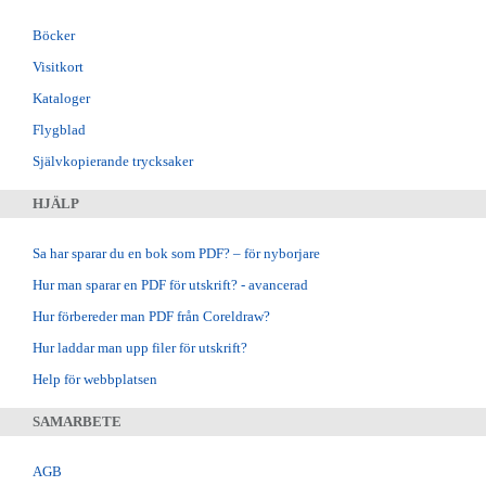
Böcker
Visitkort
Kataloger
Flygblad
Självkopierande trycksaker
HJÄLP
Sa har sparar du en bok som PDF? – för nyborjare
Hur man sparar en PDF för utskrift? - avancerad
Hur förbereder man PDF från Coreldraw?
Hur laddar man upp filer för utskrift?
Help för webbplatsen
SAMARBETE
AGB