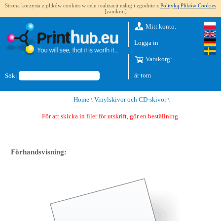
Strona korzysta z plików cookies w celu realizacji usług i zgodnie z
Polityką Plików Cookies
[zamknij]
Mitt konto:
Logga in
Varukorg:
är tom
Sök:
Home
\
Vinylskivor och CD-skivor
\
För att skicka in filer för utskrift, gör en beställning.
Förhandsvisning: