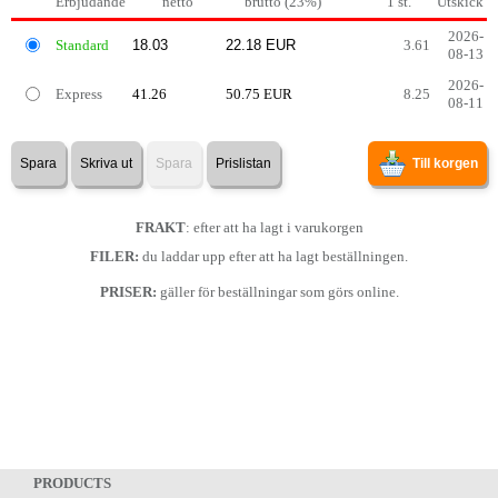
Erbjudande
netto
brutto (23%)
1 st.
Utskick
2026-
Standard
3.61
08-13
2026-
Express
41.26
50.75 EUR
8.25
08-11
Spara
Skriva ut
Spara
Prislistan
Till korgen
FRAKT
: efter att ha lagt i varukorgen
FILER:
du laddar upp efter att ha lagt beställningen.
PRISER:
gäller för beställningar som görs online.
PRODUCTS