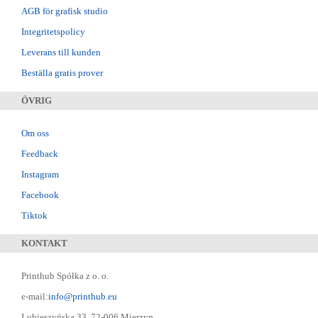
AGB för grafisk studio
Integritetspolicy
Leverans till kunden
Beställa gratis prover
ÖVRIG
Om oss
Feedback
Instagram
Facebook
Tiktok
KONTAKT
Printhub Spółka z o. o.
e-mail:
info@printhub.eu
Lubieszyńska 33, 72-006 Mierzyn