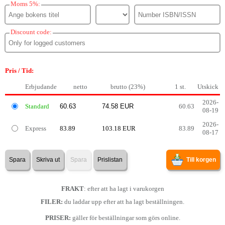
Moms 5%:
Discount code:
Pris / Tid:
Erbjudande
netto
brutto (23%)
1 st.
Utskick
2026-
Standard
60.63
08-19
2026-
Express
83.89
103.18 EUR
83.89
08-17
Spara
Skriva ut
Spara
Prislistan
Till korgen
FRAKT
: efter att ha lagt i varukorgen
FILER:
du laddar upp efter att ha lagt beställningen.
PRISER:
gäller för beställningar som görs online.