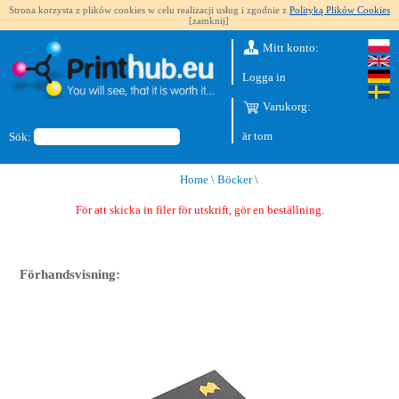
Strona korzysta z plików cookies w celu realizacji usług i zgodnie z
Polityką Plików Cookies
[zamknij]
Mitt konto:
Logga in
Varukorg:
är tom
Sök:
Home
\
Böcker
\
För att skicka in filer för utskrift, gör en beställning.
Förhandsvisning: