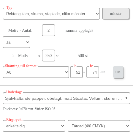
Typ:
mönster
Motiv - Antal:
samma upplaga?
2 Motiv
= 500 st
x
st
Skärning till format:
l:
h:
x
mm
OK
Underlag:
Självhäftande papper, obelagt, matt Sticotac Vellum, skuren baksida
▼
Thickness: 0.070 mm Vithet: ISO 95
Färgtryck: