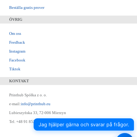
Beställa gratis prover
ÖVRIG
Om oss
Feedback
Instagram
Facebook
Tiktok
KONTAKT
Printhub Spółka z o. o.
e-mail:
info@printhub.eu
Lubieszyńska 33, 72-006 Mierzyn
Tel. +48 91 852 22 22 ; Skype: designer75
Jag hjälper gärna och svarar på frågor.