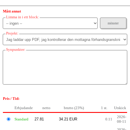
Mått annat
Limma in i ett block:
mönster
Projekt:
Synpunkter:
Pris / Tid:
Erbjudande
netto
brutto (23%)
1 st.
Utskick
2026-
Standard
0.11
08-11
2026-