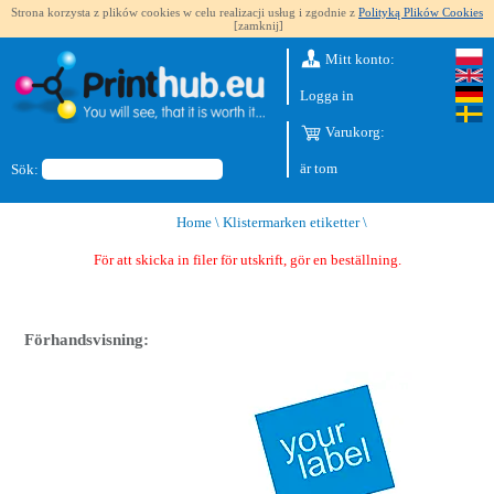
Strona korzysta z plików cookies w celu realizacji usług i zgodnie z
Polityką Plików Cookies
[zamknij]
Mitt konto:
Logga in
Varukorg:
är tom
Sök:
Home
\
Klistermarken etiketter
\
För att skicka in filer för utskrift, gör en beställning.
Förhandsvisning: