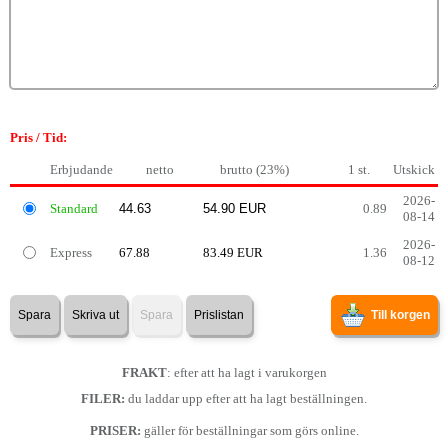
Pris / Tid:
Erbjudande
netto
brutto (23%)
1 st.
Utskick
2026-
Standard
0.89
08-14
2026-
Express
67.88
83.49 EUR
1.36
08-12
Spara
Skriva ut
Spara
Prislistan
Till korgen
FRAKT
: efter att ha lagt i varukorgen
FILER:
du laddar upp efter att ha lagt beställningen.
PRISER:
gäller för beställningar som görs online.