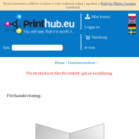
Strona korzysta z plików cookies w celu realizacji usług i zgodnie z
Polityką Plików Cookies
[zamknij]
Mitt konto:
Logga in
Varukorg:
är tom
Sök:
Home
\
Gratulationskort
\
För att skicka in filer för utskrift, gör en beställning.
Förhandsvisning: