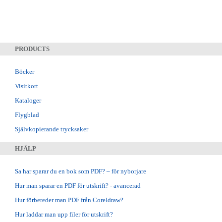
PRODUCTS
Böcker
Visitkort
Kataloger
Flygblad
Självkopierande trycksaker
HJÄLP
Sa har sparar du en bok som PDF? – för nyborjare
Hur man sparar en PDF för utskrift? - avancerad
Hur förbereder man PDF från Coreldraw?
Hur laddar man upp filer för utskrift?