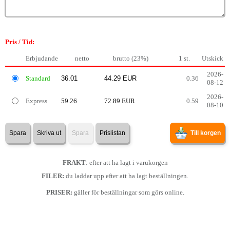
Pris / Tid:
Erbjudande
netto
brutto (23%)
1 st.
Utskick
2026-
Standard
0.36
08-12
2026-
Express
59.26
72.89 EUR
0.59
08-10
Spara
Skriva ut
Spara
Prislistan
Till korgen
FRAKT
: efter att ha lagt i varukorgen
FILER:
du laddar upp efter att ha lagt beställningen.
PRISER:
gäller för beställningar som görs online.