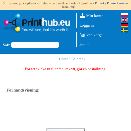
Strona korzysta z plików cookies w celu realizacji usług i zgodnie z
Polityką Plików Cookies
[zamknij]
Mitt konto:
Logga in
Varukorg:
är tom
Sök:
Home
\
Foldrar
\
För att skicka in filer för utskrift, gör en beställning.
Förhandsvisning: