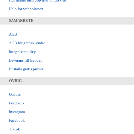
Hur laddar man upp filer för utskrift?
Help för webbplatsen
SAMARBETE
AGB
AGB för grafisk studio
Integritetspolicy
Leverans till kunden
Beställa gratis prover
ÖVRIG
Om oss
Feedback
Instagram
Facebook
Tiktok