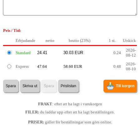
Pris / Tid:
Erbjudande
netto
brutto (23%)
1 st.
Utskick
2026-
Standard
0.24
08-12
2026-
Express
47.64
58.60 EUR
0.48
08-10
Spara
Skriva ut
Spara
Prislistan
Till korgen
FRAKT
: efter att ha lagt i varukorgen
FILER:
du laddar upp efter att ha lagt beställningen.
PRISER:
gäller för beställningar som görs online.