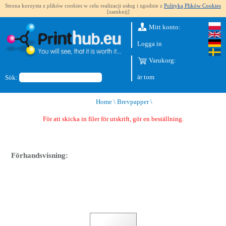
Strona korzysta z plików cookies w celu realizacji usług i zgodnie z
Polityką Plików Cookies
[zamknij]
Mitt konto:
Logga in
Varukorg:
är tom
Sök:
Home
\
Brevpapper
\
För att skicka in filer för utskrift, gör en beställning.
Förhandsvisning: