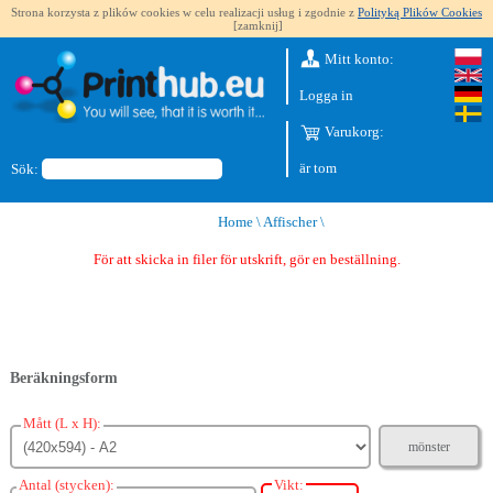
Strona korzysta z plików cookies w celu realizacji usług i zgodnie z
Polityką Plików Cookies
[zamknij]
Mitt konto:
Logga in
Varukorg:
är tom
Sök:
Home
\
Affischer
\
För att skicka in filer för utskrift, gör en beställning.
Beräkningsform
Mått (L x H):
mönster
Antal (stycken):
Vikt: