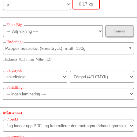
0.17 kg
Fals / Big:
mönster
Underlag:
Papper bestruket (konsttryck), matt, 130g
▼
Thickness: 0.117 mm Vithet: 127
Färgtryck:
Förädling:
Mått annat
Projekt:
Synpunkter: