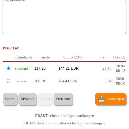
Pris / Tid:
Erbjudande
netto
brutto (23%)
1 st.
Utskick
2026-
Standard
23.45
08-12
2026-
Express
166.19
204.41 EUR
33.24
08-10
Spara
Skriva ut
Spara
Prislistan
Till korgen
FRAKT
: efter att ha lagt i varukorgen
FILER:
du laddar upp efter att ha lagt beställningen.