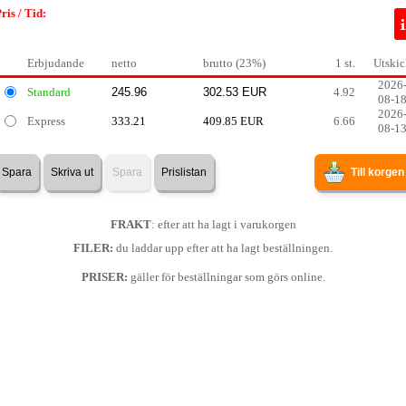
ris / Tid:
Erbjudande
netto
brutto (23%)
1 st.
Utskic
2026
Standard
4.92
08-1
2026
Express
333.21
409.85 EUR
6.66
08-1
Spara
Skriva ut
Spara
Prislistan
Till korgen
FRAKT
: efter att ha lagt i varukorgen
FILER:
du laddar upp efter att ha lagt beställningen.
PRISER:
gäller för beställningar som görs online.