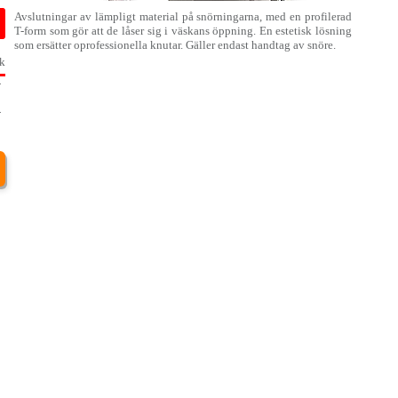
Avslutningar av lämpligt material på snörningarna, med en profilerad
T-form som gör att de låser sig i väskans öppning. En estetisk lösning
som ersätter oprofessionella knutar. Gäller endast handtag av snöre.
k
-
8
-
3