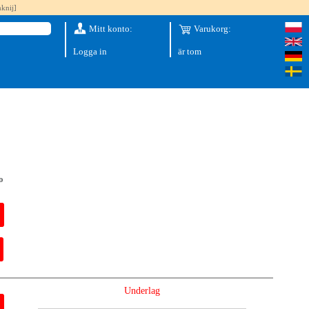
knij]
Mitt konto:
Varukorg:
Logga in
är tom
o
Underlag