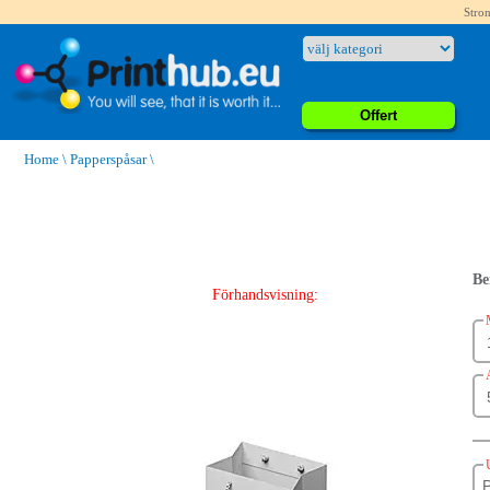
Stron
Offert
Home
\
Papperspåsar
\
Be
Förhandsvisning: