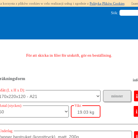
a korzysta z plików cookies w celu realizacji usług i zgodnie z
Polityką Plików Cookies
[zam
Sök:
För att skicka in filer för utskrift, gör en beställning.
räkningsform
inf
Mått (L x H x D):
mönster
Antal (stycken):
Vikt:
19.03 kg
Underlag: