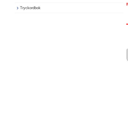
P
Tryckordbok