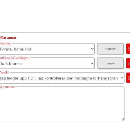
Mått annat
Handtag:
mönster
ändarna på handtagen:
mönster
Projekt:
Synpunkter: