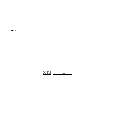
sida
❌ Błąd ładowania