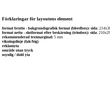
Förklaringar för layoutens element
format brutto - bakgrundsgrafisk format (bleedbox):
sida
: 214x30
format netto - slutformat efter beskärning (trimbox):
sida
: 210x2
rekommenderad textmarginal:
5
mm
vikningslinje (falc/big)
reklamyta
område utan tryck
osynlig / dold yta