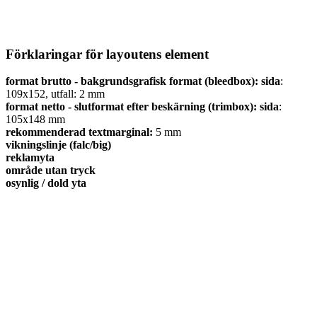
Förklaringar för layoutens element
format brutto - bakgrundsgrafisk format (bleedbox):
sida
:
109x152, utfall: 2
mm
format netto - slutformat efter beskärning (trimbox):
sida
:
105x148
mm
rekommenderad textmarginal:
5
mm
vikningslinje (falc/big)
reklamyta
område utan tryck
osynlig / dold yta