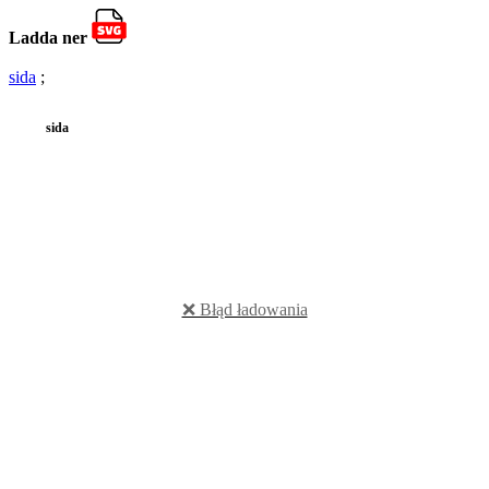
Ladda ner
sida
;
sida
❌ Błąd ładowania