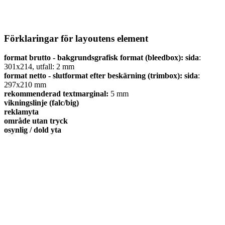
Förklaringar för layoutens element
format brutto - bakgrundsgrafisk format (bleedbox):
sida
:
301x214, utfall: 2
mm
format netto - slutformat efter beskärning (trimbox):
sida
:
297x210
mm
rekommenderad textmarginal:
5
mm
vikningslinje (falc/big)
reklamyta
område utan tryck
osynlig / dold yta