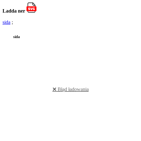
Ladda ner
sida
;
sida
❌ Błąd ładowania